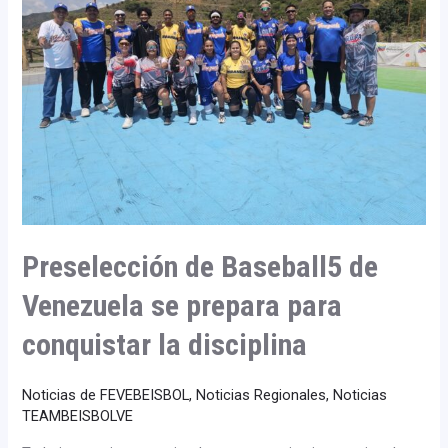
de
Venezuela
se
prepara
para
conquistar
la
disciplina
Preselección de Baseball5 de
Venezuela se prepara para
conquistar la disciplina
Noticias de FEVEBEISBOL
,
Noticias Regionales
,
Noticias
TEAMBEISBOLVE