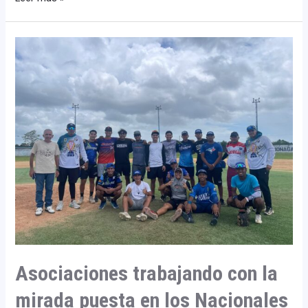
Asociaciones
trabajando
con
la
mirada
puesta
en
los
Nacionales
Asociaciones trabajando con la
mirada puesta en los Nacionales