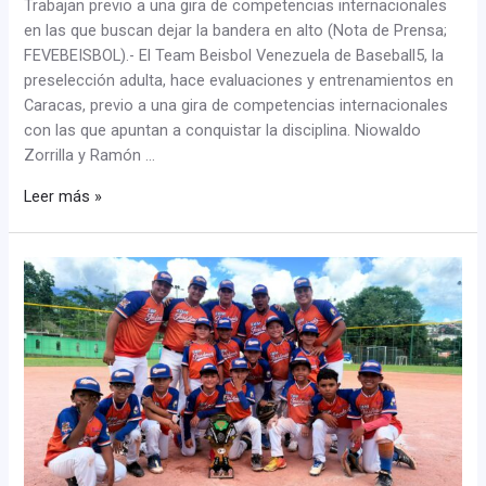
Trabajan previo a una gira de competencias internacionales
en las que buscan dejar la bandera en alto (Nota de Prensa;
FEVEBEISBOL).- El Team Beisbol Venezuela de Baseball5, la
preselección adulta, hace evaluaciones y entrenamientos en
Caracas, previo a una gira de competencias internacionales
con las que apuntan a conquistar la disciplina. Niowaldo
Zorrilla y Ramón …
Leer más »
Fin
de
semana
movido
para
las
Asociaciones
del
país