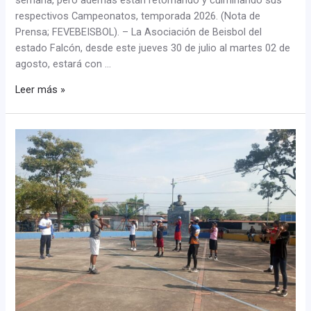
respectivos Campeonatos, temporada 2026. (Nota de
Prensa; FEVEBEISBOL). – La Asociación de Beisbol del
estado Falcón, desde este jueves 30 de julio al martes 02 de
agosto, estará con …
Leer más »
Entrenamientos
con
selecciones
continúan
en
cada
estado
del
país