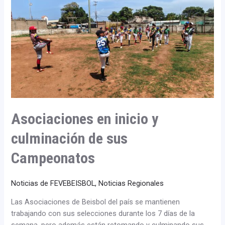
en
inicio
y
culminación
de
sus
Campeonatos
Asociaciones en inicio y
culminación de sus
Campeonatos
Noticias de FEVEBEISBOL
,
Noticias Regionales
Las Asociaciones de Beisbol del país se mantienen
trabajando con sus selecciones durante los 7 días de la
semana, pero además están retomando y culminando sus