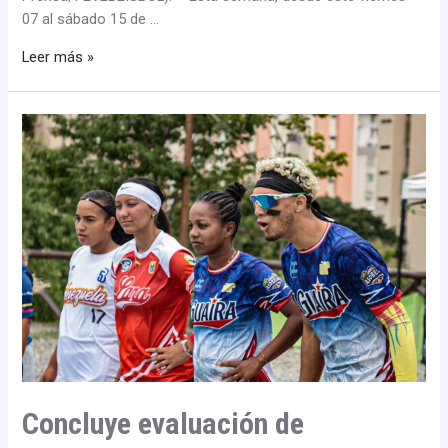
07 al sábado 15 de …
Leer más »
Concluye
evaluación
de
Preselección
de
Baseball5
en
Caracas
Concluye evaluación de