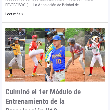
FEVEBEISBOL). – La Asociación de Beisbol del …
Leer más »
Culminó
el
1er
Módulo
de
Entrenamiento
de
la
Preselección
U12
Culminó el 1er Módulo de
Entrenamiento de la