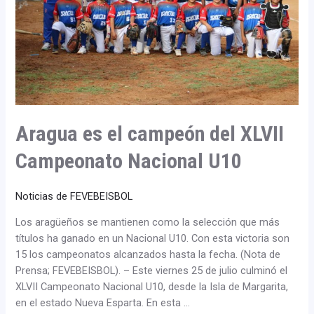
XLVII
Campeonato
Nacional
U10
Aragua es el campeón del XLVII
Campeonato Nacional U10
Noticias de FEVEBEISBOL
Los aragüeños se mantienen como la selección que más
títulos ha ganado en un Nacional U10. Con esta victoria son
15 los campeonatos alcanzados hasta la fecha. (Nota de
Prensa; FEVEBEISBOL). – Este viernes 25 de julio culminó el
XLVII Campeonato Nacional U10, desde la Isla de Margarita,
en el estado Nueva Esparta. En esta …