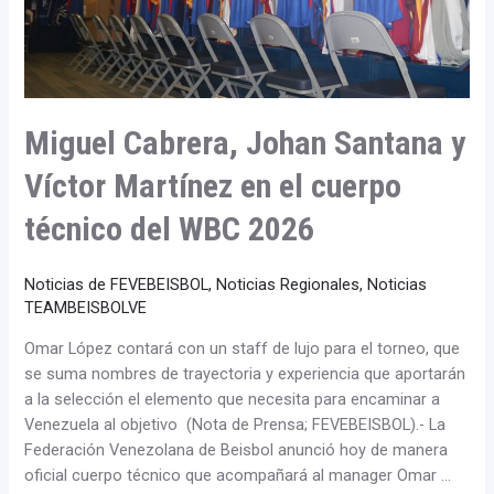
el
cuerpo
técnico
del
WBC
Miguel Cabrera, Johan Santana y
2026
Víctor Martínez en el cuerpo
técnico del WBC 2026
Noticias de FEVEBEISBOL
,
Noticias Regionales
,
Noticias
TEAMBEISBOLVE
Omar López contará con un staff de lujo para el torneo, que
se suma nombres de trayectoria y experiencia que aportarán
a la selección el elemento que necesita para encaminar a
Venezuela al objetivo (Nota de Prensa; FEVEBEISBOL).- La
Federación Venezolana de Beisbol anunció hoy de manera
oficial cuerpo técnico que acompañará al manager Omar …