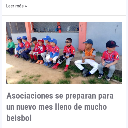
Leer más »
Asociaciones
se
preparan
para
un
nuevo
mes
lleno
de
mucho
beisbol
Asociaciones se preparan para
un nuevo mes lleno de mucho
beisbol