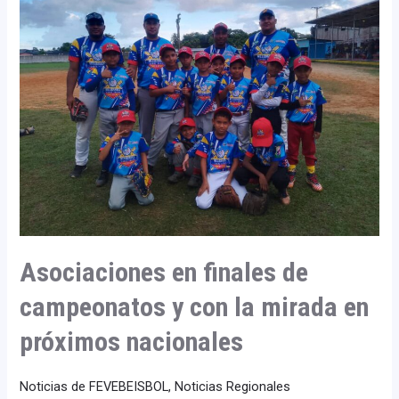
finales
de
campeonatos
y
con
la
mirada
en
próximos
nacionales
Asociaciones en finales de
campeonatos y con la mirada en
próximos nacionales
Noticias de FEVEBEISBOL
,
Noticias Regionales