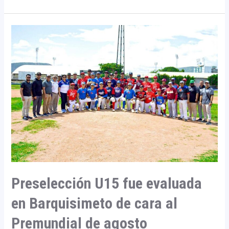
Preselección
U15
fue
evaluada
en
Barquisimeto
de
cara
al
Premundial
de
agosto
Preselección U15 fue evaluada
en Barquisimeto de cara al
Premundial de agosto