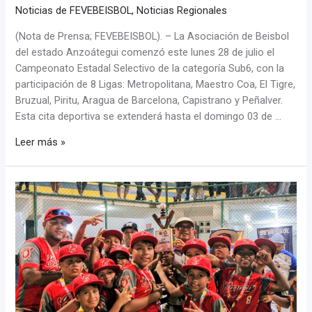
Noticias de FEVEBEISBOL
,
Noticias Regionales
(Nota de Prensa; FEVEBEISBOL). – La Asociación de Beisbol
del estado Anzoátegui comenzó este lunes 28 de julio el
Campeonato Estadal Selectivo de la categoría Sub6, con la
participación de 8 Ligas: Metropolitana, Maestro Coa, El Tigre,
Bruzual, Piritu, Aragua de Barcelona, Capistrano y Peñalver.
Esta cita deportiva se extenderá hasta el domingo 03 de …
Leer más »
Distrito
Capital
toma
la
cima
del
ranking
nacional