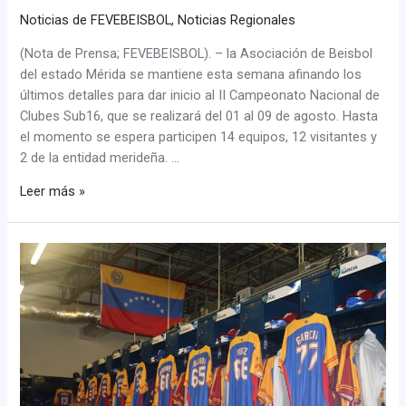
Noticias de FEVEBEISBOL
,
Noticias Regionales
(Nota de Prensa; FEVEBEISBOL). – la Asociación de Beisbol
del estado Mérida se mantiene esta semana afinando los
últimos detalles para dar inicio al II Campeonato Nacional de
Clubes Sub16, que se realizará del 01 al 09 de agosto. Hasta
el momento se espera participen 14 equipos, 12 visitantes y
2 de la entidad merideña. …
Leer más »
Miguel
Cabrera,
Johan
Santana
y
Víctor
Martínez
en