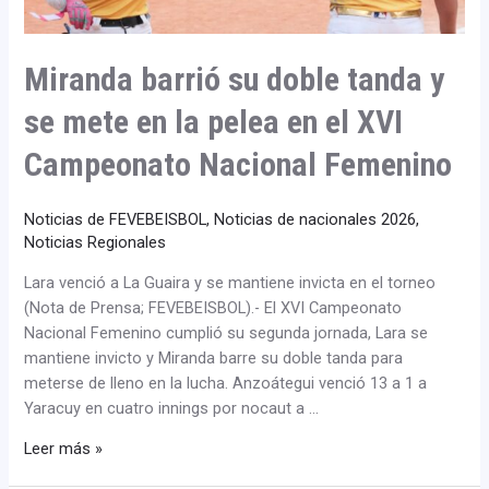
mete
en
la
Miranda barrió su doble tanda y
pelea
en
se mete en la pelea en el XVI
el
Campeonato Nacional Femenino
XVI
Campeonato
Nacional
Noticias de FEVEBEISBOL
,
Noticias de nacionales 2026
,
Femenino
Noticias Regionales
Lara venció a La Guaira y se mantiene invicta en el torneo
(Nota de Prensa; FEVEBEISBOL).- El XVI Campeonato
Nacional Femenino cumplió su segunda jornada, Lara se
mantiene invicto y Miranda barre su doble tanda para
meterse de lleno en la lucha. Anzoátegui venció 13 a 1 a
Yaracuy en cuatro innings por nocaut a …
Leer más »