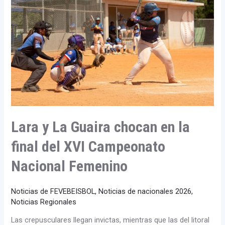
Guaira
chocan
en
la
final
del
XVI
Campeonato
Nacional
Femenino
Lara y La Guaira chocan en la
final del XVI Campeonato
Nacional Femenino
Noticias de FEVEBEISBOL
,
Noticias de nacionales 2026
,
Noticias Regionales
Las crepusculares llegan invictas, mientras que las del litoral