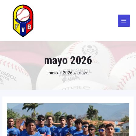
Ir
Posts
Main
al
pagination
Menu
contenido
mayo 2026
Inicio
2026
mayo
FEVEBEISBOL
completa
un
mes
de