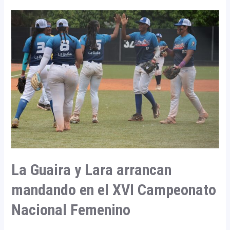
La
Guaira
y
Lara
arrancan
mandando
en
el
XVI
Campeonato
Nacional
Femenino
La Guaira y Lara arrancan
mandando en el XVI Campeonato
Nacional Femenino