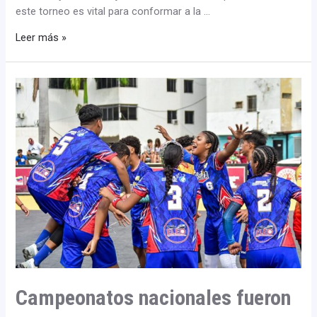
este torneo es vital para conformar a la …
Leer más »
Campeonatos
nacionales
fueron
base
de
clasificatorios
a
los
Juegos
Nacionales
Juveniles
Campeonatos nacionales fueron