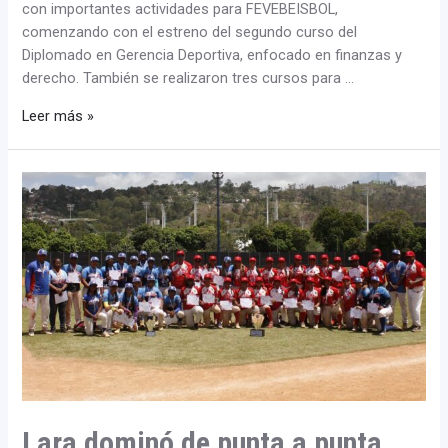
con importantes actividades para FEVEBEISBOL,
comenzando con el estreno del segundo curso del
Diplomado en Gerencia Deportiva, enfocado en finanzas y
derecho. También se realizaron tres cursos para …
Leer más »
Lara
dominó
de
punta
a
punta
para
llevarse
el
XVI
Campeonato
Lara dominó de punta a punta
Nacional