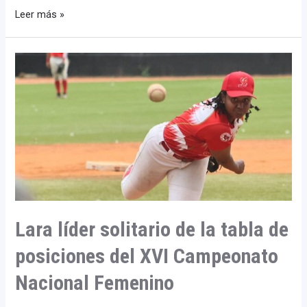
Leer más »
Lara
líder
solitario
de
la
tabla
de
posiciones
del
XVI
Campeonato
Lara líder solitario de la tabla de
Nacional
Femenino
posiciones del XVI Campeonato
Nacional Femenino