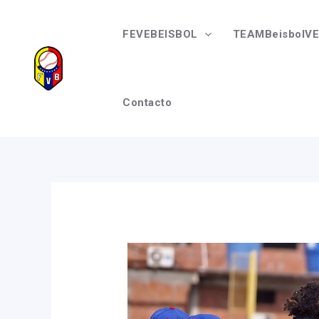
Ir
Navegación
al
de
FEVEBEISBOL
TEAMBeisbolVE
contenido
entradas
Contacto