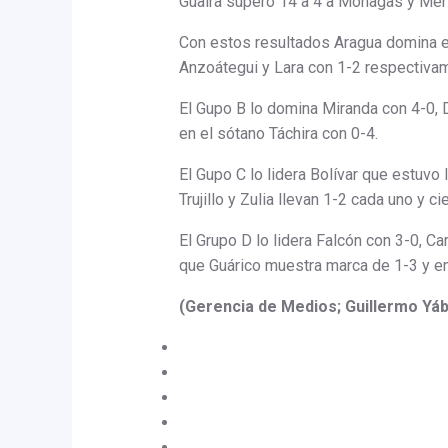
Guaira superó 14 a 4 a Monagas y Mérid
Con estos resultados Aragua domina el
Anzoátegui y Lara con 1-2 respectivam
El Gupo B lo domina Miranda con 4-0, D
en el sótano Táchira con 0-4.
El Gupo C lo lidera Bolívar que estuvo 
Trujillo y Zulia llevan 1-2 cada uno y c
El Grupo D lo lidera Falcón con 3-0, C
que Guárico muestra marca de 1-3 y en
(Gerencia de Medios; Guillermo Yáb