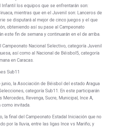
l Infantil los equipos que se enfrentarán son:
ruaca, mientras que en el Juvenil son: Lanceros de
ie se disputará al mejor de cinco juegos y el que
eón, obteniendo así su pase al Campeonato
n este fin de semana y continuarán en el de arriba.
al Campeonato Nacional Selectivo, categoría Juvenil
guesa, así como al Nacional de Béisbol5, categoría
emana en Caracas.
nes Sub11
junio, la Asociación de Béisbol del estado Aragua
elecciones, categoría Sub11. En este participarán
as Mercedes, Revenga, Sucre, Municipal, Ince A,
a como invitada.
, la final del Campeonato Estadal Iniciación que no
 por la lluvia, entre las ligas Ince vs Mariño; y