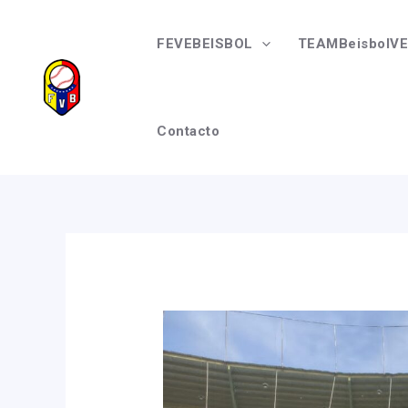
Ir
Navegación
al
de
FEVEBEISBOL
TEAMBeisbolVE
contenido
entradas
Contacto