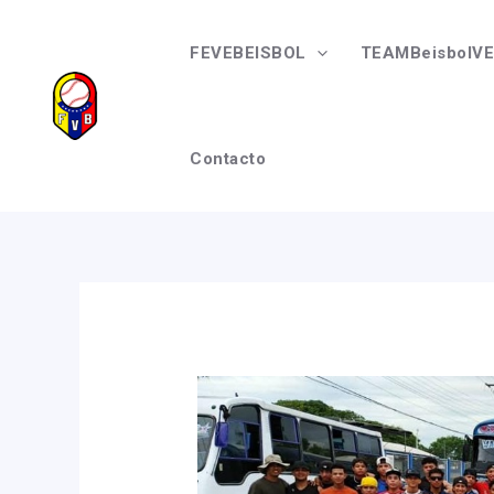
Ir
Navegación
al
de
FEVEBEISBOL
TEAMBeisbolVE
contenido
entradas
Contacto