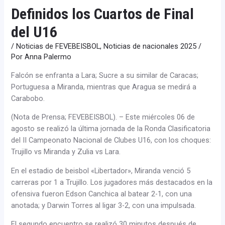
Definidos los Cuartos de Final
del U16
/
Noticias de FEVEBEISBOL
,
Noticias de nacionales 2025
/
Por
Anna Palermo
Falcón se enfranta a Lara; Sucre a su similar de Caracas;
Portuguesa a Miranda, mientras que Aragua se medirá a
Carabobo.
(Nota de Prensa; FEVEBEISBOL). – Este miércoles 06 de
agosto se realizó la última jornada de la Ronda Clasificatoria
del II Campeonato Nacional de Clubes U16, con los choques:
Trujillo vs Miranda y Zulia vs Lara.
En el estadio de beisbol «Libertador», Miranda venció 5
carreras por 1 a Trujillo. Los jugadores más destacados en la
ofensiva fueron Edson Canchica al batear 2-1, con una
anotada; y Darwin Torres al ligar 3-2, con una impulsada.
El segundo encuentro se realizó 30 minutos después de