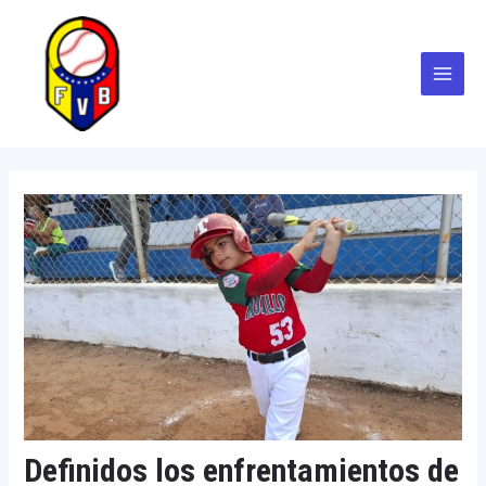
Ir
Navegación
Main
al
de
Menu
contenido
entradas
Definidos los enfrentamientos de