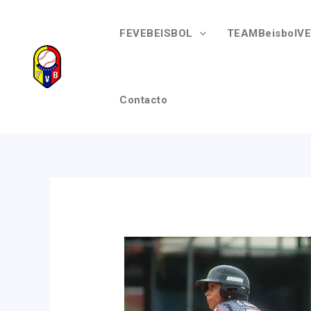
Ir
Navegación
al
de
FEVEBEISBOL
TEAMBeisbolVE
contenido
entradas
Contacto