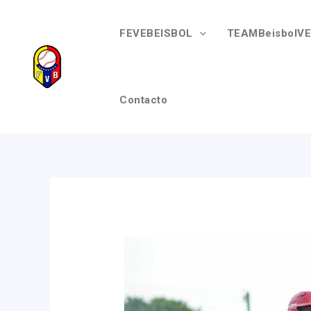
Ir
Navegación
al
de
FEVEBEISBOL
TEAMBeisbolVE
contenido
entradas
Contacto