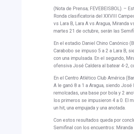
(Nota de Prensa; FEVEBEISBOL). – Este
Ronda clasificatoria del XXVIII Camp
vs Lara B, Lara A vs Aragua, Miranda v
martes 21 de octubre, serán las Semifin
En el estadio Daniel Chino Canónico (
Carabobo se impuso 5 a 2 a Lara B, si
con una impulsada. En el segundo, Mir
ofensiva José Caldera al batear 4-2, 
En el Centro Atlético Club América (Ba
A le ganó 8 a 1 a Aragua, siendo José 
remolcadas, una base por bola y 2 ano
los primeros se impusieron 4 a 0. El m
un hit, una empujada y una anotada.
Con estos resultados queda por conclu
Semifinal con los encuentros: Miranda 