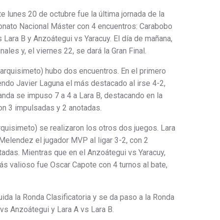
 lunes 20 de octubre fue la última jornada de la
eonato Nacional Máster con 4 encuentros: Carabobo
s Lara B y Anzoátegui vs Yaracuy. El día de mañana,
ales y, el viernes 22, se dará la Gran Final.
Barquisimeto) hubo dos encuentros. En el primero
endo Javier Laguna el más destacado al irse 4-2,
anda se impuso 7 a 4 a Lara B, destacando en la
con 3 impulsadas y 2 anotadas.
rquisimeto) se realizaron los otros dos juegos. Lara
Melendez el jugador MVP al ligar 3-2, con 2
tadas. Mientras que en el Anzoátegui vs Yaracuy,
ás valioso fue Oscar Capote con 4 turnos al bate,
ida la Ronda Clasificatoria y se da paso a la Ronda
vs Anzoátegui y Lara A vs Lara B.