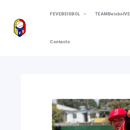
Ir
Navegación
al
de
FEVEBEISBOL
TEAMBeisbolVE
contenido
entradas
Contacto