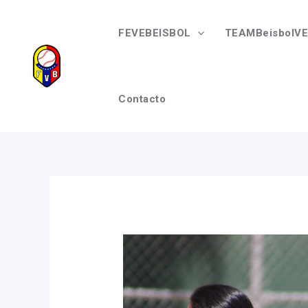
Ir
Navegación
al
de
FEVEBEISBOL
TEAMBeisbolVE
contenido
entradas
Contacto